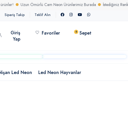
r!
Uzun Ömürlü Cam Neon Ürünlerimiz Burada
İstediğiniz Renk Ve Ö
Sipariş Takip
Teklif Alın
Giriş
Favoriler
Sepet
0
Yap
Nişan Led Neon
Led Neon Hayvanlar