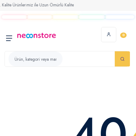
alite Ürünlerimiz ile Uzun Ömürlü Kalite
0
40