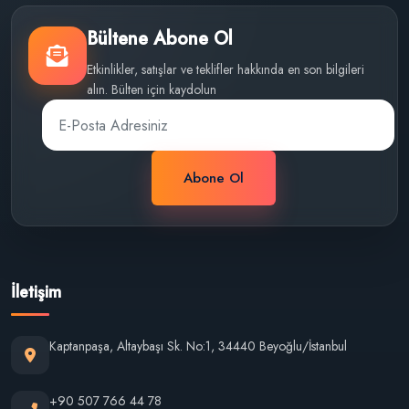
Bültene Abone Ol
Etkinlikler, satışlar ve teklifler hakkında en son bilgileri
alın. Bülten için kaydolun
Abone Ol
İletişim
Kaptanpaşa, Altaybaşı Sk. No:1, 34440 Beyoğlu/İstanbul
+90 507 766 44 78