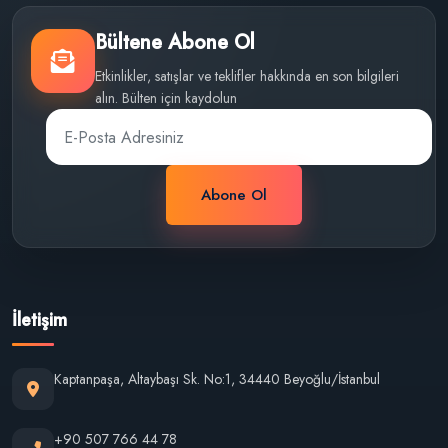
Bültene Abone Ol
Etkinlikler, satışlar ve teklifler hakkında en son bilgileri
alın. Bülten için kaydolun
Abone Ol
İletişim
Kaptanpaşa, Altaybaşı Sk. No:1, 34440 Beyoğlu/İstanbul
+90 507 766 44 78