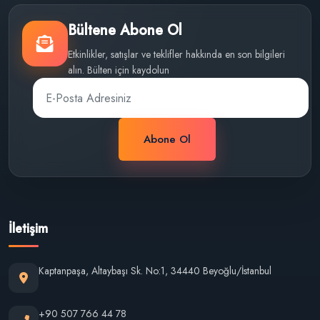
Bültene Abone Ol
Etkinlikler, satışlar ve teklifler hakkında en son bilgileri
alın. Bülten için kaydolun
Abone Ol
İletişim
Kaptanpaşa, Altaybaşı Sk. No:1, 34440 Beyoğlu/İstanbul
+90 507 766 44 78