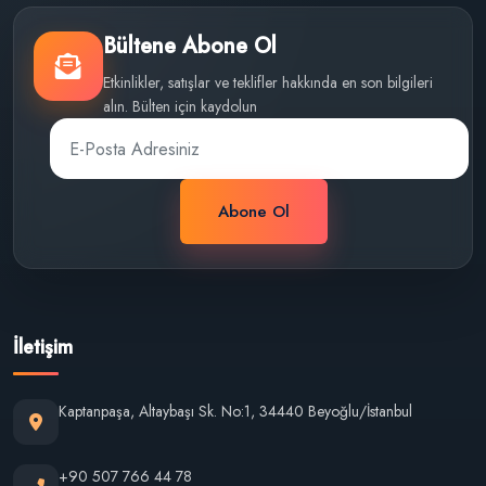
Bültene Abone Ol
Etkinlikler, satışlar ve teklifler hakkında en son bilgileri
alın. Bülten için kaydolun
Abone Ol
İletişim
Kaptanpaşa, Altaybaşı Sk. No:1, 34440 Beyoğlu/İstanbul
+90 507 766 44 78