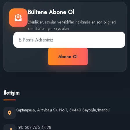
Bültene Abone Ol
Etkinlikler, satışlar ve teklifler hakkında en son bilgileri
alın. Bülten için kaydolun
Abone Ol
İletişim
Kaptanpaşa, Altaybaşı Sk. No:1, 34440 Beyoğlu/İstanbul
+90 507 766 44 78