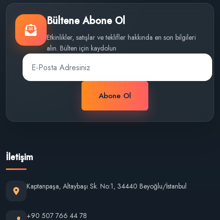
Bültene Abone Ol
Etkinlikler, satışlar ve teklifler hakkında en son bilgileri
alın. Bülten için kaydolun
Abone Ol
İletişim
Kaptanpaşa, Altaybaşı Sk. No:1, 34440 Beyoğlu/İstanbul
+90 507 766 44 78