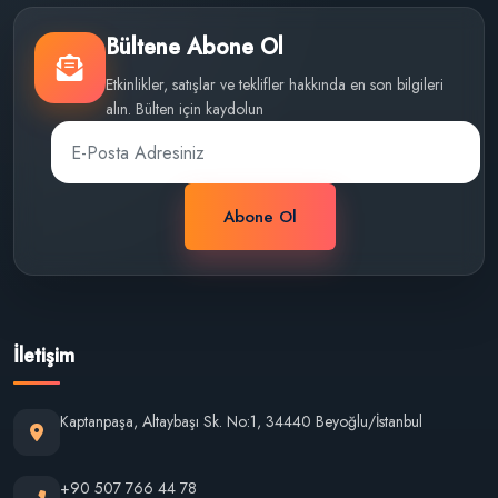
Bültene Abone Ol
Etkinlikler, satışlar ve teklifler hakkında en son bilgileri
alın. Bülten için kaydolun
Abone Ol
İletişim
Kaptanpaşa, Altaybaşı Sk. No:1, 34440 Beyoğlu/İstanbul
+90 507 766 44 78