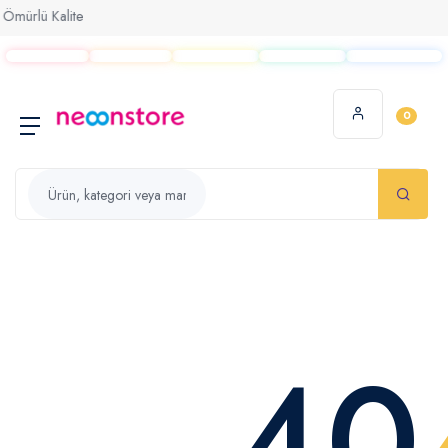
mürlü Kalite
0
40