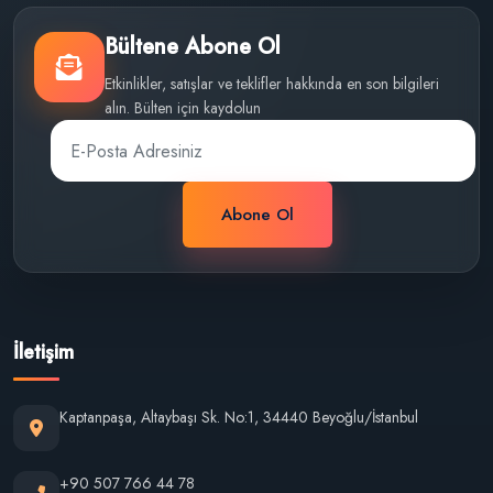
Bültene Abone Ol
Etkinlikler, satışlar ve teklifler hakkında en son bilgileri
alın. Bülten için kaydolun
Abone Ol
İletişim
Kaptanpaşa, Altaybaşı Sk. No:1, 34440 Beyoğlu/İstanbul
+90 507 766 44 78