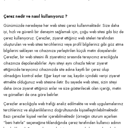
Çerez nedir ve nasıl kullanıyoruz ?
Günümüzde neredeyse her web sitesi çerez kullanmaktadır. Size daha
iyi, hızlı ve güvenli bir deneyim sağlamak için, çoğu web sitesi gibi biz de
çerez kullanıyoruz. Çerezler, ziyaret ettiğiniz web siteleri tarafından
oluşturulan ve web sitesi tercihleriniz veya profil bilgileriniz gibi göz atma
bilgilerini saklayan ve cihazınıza yerleştirilen küçük metin dosyalarıdır.
Çerezler, bir web sitesini ilk ziyaretiniz sırasında tarayıcınız aracılığıyla
cihazınıza depolanabilirler. Aynı siteyi aynı cihazla tekrar ziyaret
ettiğinizde tarayıcınız cihazınızda site adına kayıtlı bir çerez olup
olmadığını kontrol eder. Eğer kayıt var ise, kaydın içindeki veriyi ziyaret
etmekte olduğunuz web sitesine iletir. Bu sayede web sitesi, sizin siteyi
daha önce ziyaret ettiğinizi anlar ve size gösterilecek olan içeriği, metin
ve görselleri de ona göre belirler.
Çerezler aracılığıyla web trafiği analiz edilmekte ve web uygulamalarınız
tercihleriniz ve alışkanlıklarınız doğrultusunda kişiselleştirilebilmektedir.
Bazı çerezler kişisel veriler içerebilmektedir (örneğin oturum açarken
“beni hatırla” seçeneğine tıklandığında çerez tarafından kullanıcı adının