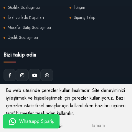
Gizlilik Sözleşmesi
İletişim
İptal ve İade Koşulları
Sipariş Takip
Mesafeli Satış Sözleşmesi
Üyelik Sözleşmesi
Bizi takip edin
Bu web sitesinde çerezler kullanılmaktadır. Site deneyiminizi
iyileştirmek ve kişiselleştirmek için çerezler kullanıyoruz. Bazı
© 2026
Neoon Store Işığınızı Yansıtın Farkınızı Gösterin
Tüm
çerezler istatistiksel amaçlar için kullanılırken bazıları üçüncü
Hakları Saklıdır
taraf hizmetler tarafından kullanılır.
Whatsapp Sipariş
Daha fazla bilgi
Tamam