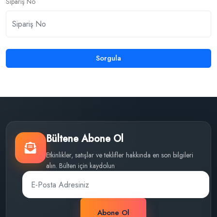
Sipariş No
Sorgula
Bültene Abone Ol
Etkinlikler, satışlar ve teklifler hakkında en son bilgileri
alın. Bülten için kaydolun
Abone Ol