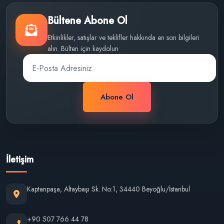
Bültene Abone Ol
Etkinlikler, satışlar ve teklifler hakkında en son bilgileri
alın. Bülten için kaydolun
Abone Ol
İletişim
Kaptanpaşa, Altaybaşı Sk. No:1, 34440 Beyoğlu/İstanbul
+90 507 766 44 78