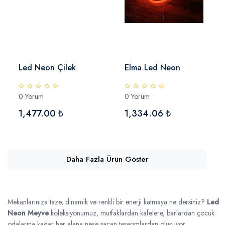
Led Neon Çilek
Elma Led Neon
0 Yorum
0 Yorum
1,477.00 ₺
1,334.06 ₺
Daha Fazla Ürün Göster
Mekanlarınıza taze, dinamik ve renkli bir enerji katmaya ne dersiniz?
Led
Neon Meyve
koleksiyonumuz, mutfaklardan kafelere, barlardan çocuk
odalarına kadar her alana neşe saçan tasarımlardan oluşuyor.