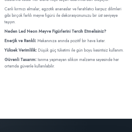
Canlı kırmızı elmalar, egzotik ananaslar ve ferahlatıcı karpuz dilimleri
gibi birçok farklı meyve figürü ile dekorasyonunuzu bir üst seviyeye
taşıyın.
Neden Led Neon Meyve Figürlerini Tercih Etmelisiniz?
Enerjik ve Renkli:
Mekanınıza anında pozitif bir hava katar.
Yüksek Verimlilik:
Düşük güç tüketimi ile gün boyu kesintisiz kullanım.
Güvenli Tasarım:
Isınma yapmayan silikon malzeme sayesinde her
ortamda güvenle kullanılabilir.
Mükemmel Hediye:
Sevdiklerinize klasik hediyelerin dışında, modern
ve unutulmaz bir parça sunun.