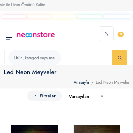
e Uzun Ömürlü Kalite
0
Led Neon Meyveler
Anasayfa
Led Neon Meyveler
Filtreler
Varsayılan