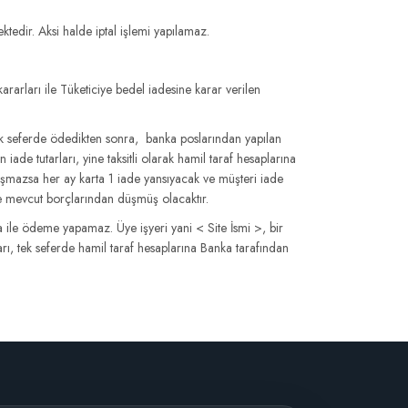
tedir. Aksi halde iptal işlemi yapılamaz.
rarları ile Tüketiciye bedel iadesine karar verilen
tek seferde ödedikten sonra, banka poslarından yapılan
de tutarları, yine taksitli olarak hamil taraf hesaplarına
çakışmazsa her ay karta 1 iade yansıyacak ve müşteri iade
 ve mevcut borçlarından düşmüş olacaktır.
 ile ödeme yapamaz. Üye işyeri yani < Site İsmi >, bir
rı, tek seferde hamil taraf hesaplarına Banka tarafından