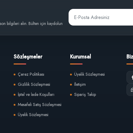
 son bilgileri alın. Bülten için kaydolun
Sözleşmeler
Kurumsal
Bi
Çerez Politikası
Üyelik Sözleşmesi
Gizlilik Sözleşmesi
İletişim
İptal ve İade Koşulları
Sipariş Takip
Mesafeli Satış Sözleşmesi
Üyelik Sözleşmesi