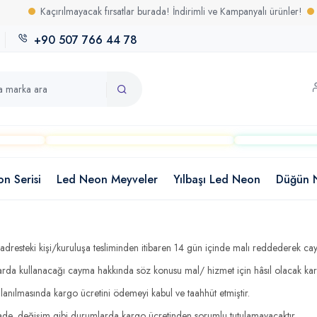
Kaçırılmayacak fırsatlar burada! İndirimli ve Kampanyalı ürünler!
Uzun 
+90 507 766 44 78
on Serisi
Led Neon Meyveler
Yılbaşı Led Neon
Düğün 
dresteki kişi/kuruluşa tesliminden itibaren 14 gün içinde malı reddederek cay
larda kullanacağı cayma hakkında söz konusu mal/ hizmet için hâsıl olacak kargo
anılmasında kargo ücretini ödemeyi kabul ve taahhüt etmiştir.
 iade, değişim gibi durumlarda kargo ücretinden sorumlu tutulamayacaktır.