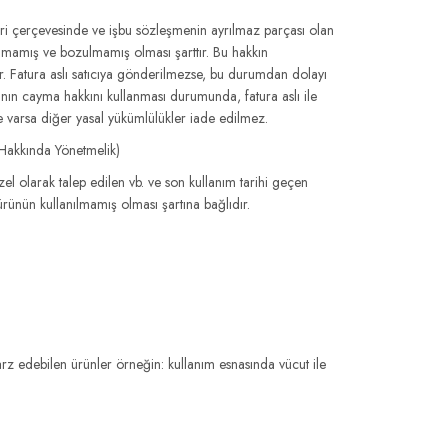
leri çerçevesinde ve işbu sözleşmenin ayrılmaz parçası olan
nmamış ve bozulmamış olması şarttır. Bu hakkın
dur. Fatura aslı satıcıya gönderilmezse, bu durumdan dolayı
anın cayma hakkını kullanması durumunda, fatura aslı ile
ve varsa diğer yasal yükümlülükler iade edilmez.
r Hakkında Yönetmelik)
özel olarak talep edilen vb. ve son kullanım tarihi geçen
ünün kullanılmamış olması şartına bağlıdır.
e arz edebilen ürünler örneğin: kullanım esnasında vücut ile