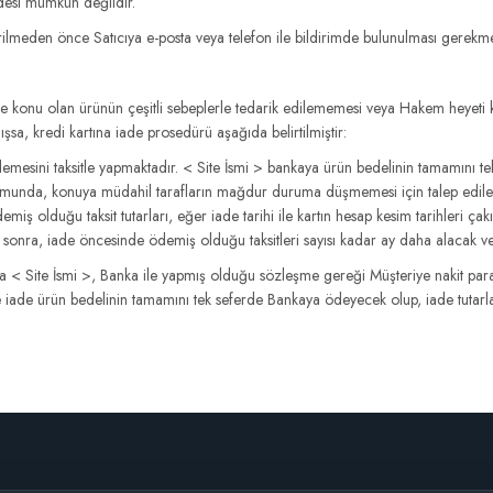
adesi mümkün değildir.
erilmeden önce Satıcıya e-posta veya telefon ile bildirimde bulunulması gerekmek
e konu olan ürünün çeşitli sebeplerle tedarik edilememesi veya Hakem heyeti ka
mışsa, kredi kartına iade prosedürü aşağıda belirtilmiştir:
ödemesini taksitle yapmaktadır. < Site İsmi > bankaya ürün bedelinin tamamını 
rumunda, konuya müdahil tarafların mağdur duruma düşmemesi için talep edilen ia
ödemiş olduğu taksit tutarları, eğer iade tarihi ile kartın hesap kesim tarihleri 
kten sonra, iade öncesinde ödemiş olduğu taksitleri sayısı kadar ay daha alacak
 < Site İsmi >, Banka ile yapmış olduğu sözleşme gereği Müşteriye nakit para
ile iade ürün bedelinin tamamını tek seferde Bankaya ödeyecek olup, iade tutarla