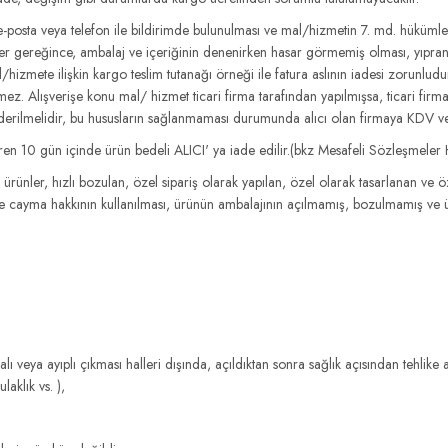
 e-posta veya telefon ile bildirimde bulunulması ve mal/hizmetin 7. md. hüküm
iler gereğince, ambalaj ve içeriğinin denenirken hasar görmemiş olması, yıpra
al/hizmete ilişkin kargo teslim tutanağı örneği ile fatura aslının iadesi zorunlu
ez. Alışverişe konu mal/ hizmet ticari firma tarafından yapılmışsa, ticari firm
e gönderilmelidir, bu hususların sağlanmaması durumunda alıcı olan firmaya KDV 
tibaren 10 gün içinde ürün bedeli ALICI' ya iade edilir.(bkz Mesafeli Sözleşmele
ık ürünler, hızlı bozulan, özel sipariş olarak yapılan, özel olarak tasarlanan ve 
e cayma hakkının kullanılması, ürünün ambalajının açılmamış, bozulmamış ve ür
zalı veya ayıplı çıkması halleri dışında, açıldıktan sonra sağlık açısından tehlik
laklık vs. ),