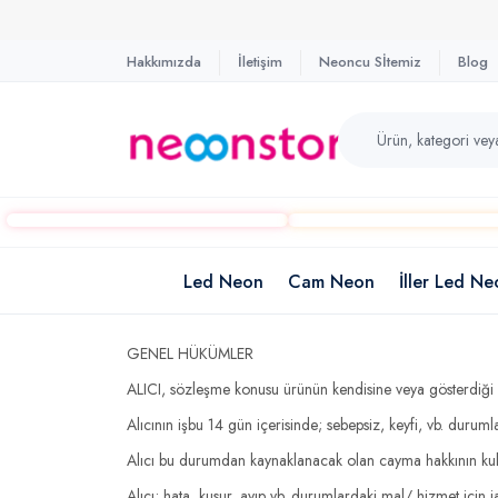
Hakkımızda
İletişim
Neoncu Sİtemiz
Blog
Led Neon
Cam Neon
İller Led Ne
GENEL HÜKÜMLER
ALICI, sözleşme konusu ürünün kendisine veya gösterdiği a
Alıcının işbu 14 gün içerisinde; sebepsiz, keyfi, vb. durum
Alıcı bu durumdan kaynaklanacak olan cayma hakkının kull
Alıcı; hata, kusur, ayıp vb. durumlardaki mal/ hizmet için