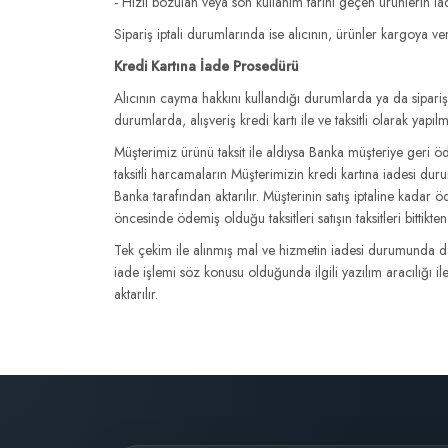
- Hızlı bozulan veya son kullanım tarihi geçen ürünlerin i
Sipariş iptali durumlarında ise alıcının, ürünler kargoya v
Kredi Kartına İade Prosedürü
Alıcının cayma hakkını kullandığı durumlarda ya da sipariş
durumlarda, alışveriş kredi kartı ile ve taksitli olarak yapıl
Müşterimiz ürünü taksit ile aldıysa Banka müşteriye geri 
taksitli harcamaların Müşterimizin kredi kartına iadesi du
Banka tarafından aktarılır. Müşterinin satış iptaline kadar 
öncesinde ödemiş olduğu taksitleri satışın taksitleri bitti
Tek çekim ile alınmış mal ve hizmetin iadesi durumunda da
iade işlemi söz konusu olduğunda ilgili yazılım aracılığı 
aktarılır.