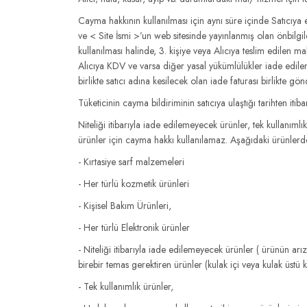
Cayma hakkının kullanılması için aynı süre içinde Satıcıya
ve < Site İsmi >’un web sitesinde yayınlanmış olan önbilg
kullanılması halinde, 3. kişiye veya Alıcıya teslim edilen m
Alıcıya KDV ve varsa diğer yasal yükümlülükler iade edilem
birlikte satıcı adına kesilecek olan iade faturası birlikt
Tüketicinin cayma bildiriminin satıcıya ulaştığı tarihten i
Niteliği itibarıyla iade edilemeyecek ürünler, tek kullanıml
ürünler için cayma hakkı kullanılamaz. Aşağıdaki ürünlerd
- Kırtasiye sarf malzemeleri
- Her türlü kozmetik ürünleri
- Kişisel Bakım Ürünleri,
- Her türlü Elektronik ürünler
- Niteliği itibarıyla iade edilemeyecek ürünler ( ürünün arı
birebir temas gerektiren ürünler (kulak içi veya kulak üstü ku
- Tek kullanımlık ürünler,